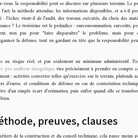
vous, la responsabilité peut se discuter sur plusieurs terrains. Le p
de l’art, la méthode attendue, les informations disponibles, et a-t-il po
é : l’échec vient-il de l’audit, des travaux exécutés, du choix des maté
ance ? Le troisième est le préjudice : surconsommation, surcoûts, pe
rvient, non pas pour “faire disparaître” le problème, mais pour 
organiser la défense, tout en gardant en tête que la responsabilité peu
rée au risque réel, et pas seulement au minimum administratif. P
rc pro auditeur énergétique
vise précisément à prendre en compte c
ent : activités couvertes telles qu’exercées sur le terrain, plafonds a
iers d’euros, et conditions de défense en cas de contestation techniq
ître d’un simple écart d’estimation, puis enfler quand elle se transfo
 bien.
 méthode, preuves, clauses
 métiers de la construction et du conseil technique, cela passe moins p