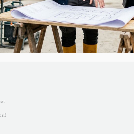
rat
osif