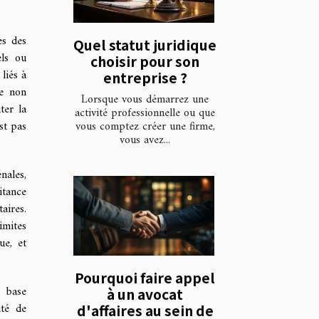
es des
Quel statut juridique
els ou
choisir pour son
liés à
entreprise ?
ue non
Lorsque vous démarrez une
ter la
activité professionnelle ou que
vous comptez créer une firme,
st pas
vous avez...
nales,
itance
aires.
imites
ue, et
Pourquoi faire appel
n base
à un avocat
ité de
d'affaires au sein de