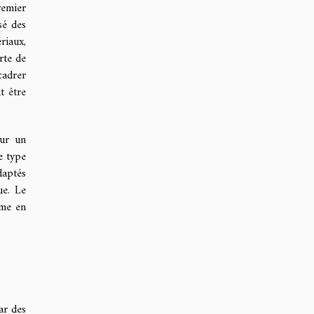
remier
sé des
riaux,
rte de
cadrer
t être
our un
e type
daptés
ue. Le
rme en
ar des