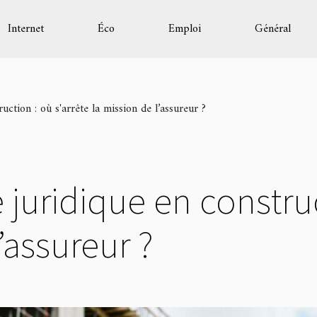
Internet
Éco
Emploi
Général
uction : où s'arrête la mission de l’assureur ?
 juridique en construc
’assureur ?