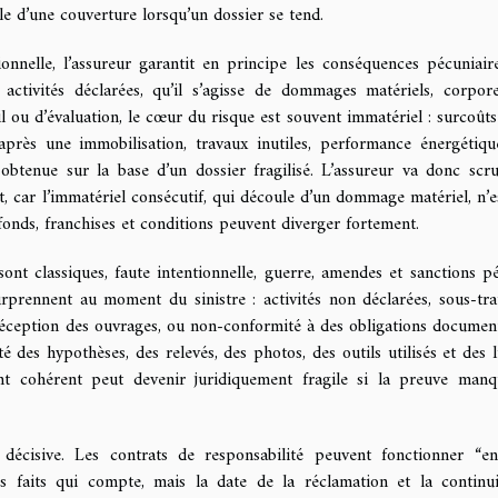
elle d’une couverture lorsqu’un dossier se tend.
onnelle, l’assureur garantit en principe les conséquences pécuniair
ctivités déclarées, qu’il s’agisse de dommages matériels, corpor
l ou d’évaluation, le cœur du risque est souvent immatériel : surcoûts 
 après une immobilisation, travaux inutiles, performance énergétiq
obtenue sur la base d’un dossier fragilisé. L’assureur va donc scru
at, car l’immatériel consécutif, qui découle d’un dommage matériel, n’e
fonds, franchises et conditions peuvent diverger fortement.
sont classiques, faute intentionnelle, guerre, amendes et sanctions pé
surprennent au moment du sinistre : activités non déclarées, sous-tra
éception des ouvrages, ou non-conformité à des obligations document
té des hypothèses, des relevés, des photos, des outils utilisés et des l
t cohérent peut devenir juridiquement fragile si la preuve manq
 décisive. Les contrats de responsabilité peuvent fonctionner “e
s faits qui compte, mais la date de la réclamation et la continu