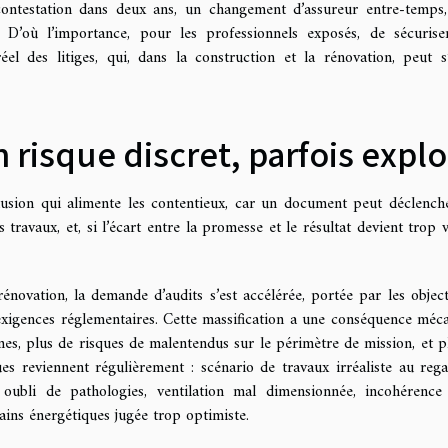
 contestation dans deux ans, un changement d’assureur entre-temps,
 D’où l’importance, pour les professionnels exposés, de sécurise
l des litiges, qui, dans la construction et la rénovation, peut s’
 risque discret, parfois explo
llusion qui alimente les contentieux, car un document peut déclench
travaux, et, si l’écart entre la promesse et le résultat devient trop vi
énovation, la demande d’audits s’est accélérée, portée par les object
 exigences réglementaires. Cette massification a une conséquence méc
ènes, plus de risques de malentendus sur le périmètre de mission, et p
ques reviennent régulièrement : scénario de travaux irréaliste au reg
, oubli de pathologies, ventilation mal dimensionnée, incohérence
ains énergétiques jugée trop optimiste.