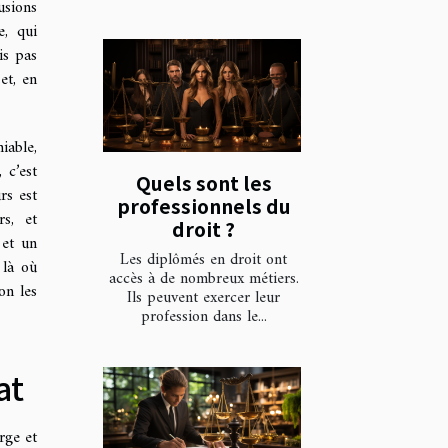
usions
e, qui
is pas
et, en
iable,
 c’est
Quels sont les
rs est
professionnels du
rs, et
droit ?
 et un
Les diplômés en droit ont
 là où
accès à de nombreux métiers.
on les
Ils peuvent exercer leur
profession dans le...
at
rge et