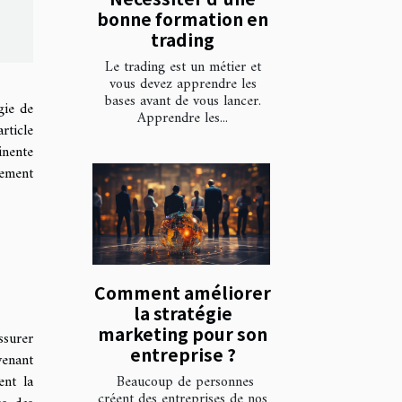
bonne formation en
trading
Le trading est un métier et
vous devez apprendre les
bases avant de vous lancer.
gie de
Apprendre les...
rticle
inente
sement
Comment améliorer
la stratégie
marketing pour son
ssurer
entreprise ?
venant
Beaucoup de personnes
ent la
créent des entreprises de nos