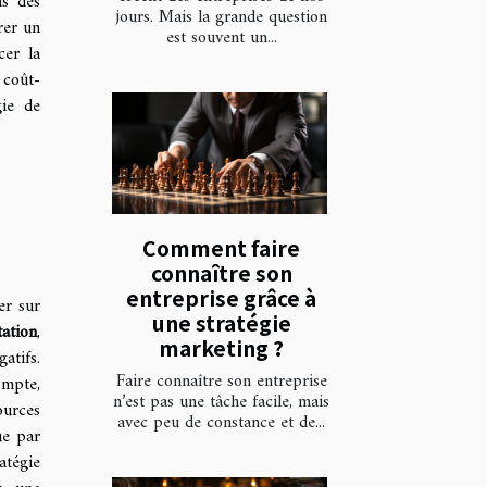
ns des
jours. Mais la grande question
rer un
est souvent un...
cer la
 coût-
gie de
Comment faire
connaître son
entreprise grâce à
er sur
une stratégie
tation
,
marketing ?
atifs.
Faire connaître son entreprise
ompte,
n’est pas une tâche facile, mais
ources
avec peu de constance et de...
ue par
atégie