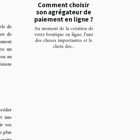
Comment choisir
son agrégateur de
paiement en ligne ?
ble de
Au moment de la création de
mes de
votre boutique en ligne, l’une
des choses importantes et le
omment
choix des...
tre un
 ou au
isions
océder
st une
ir vos
n plus
essite