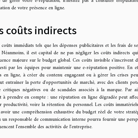
e de gérer votre e-réputation, n’hésitez pas à consulter
ereputatio
ation de votre présence en ligne.
 coûts indirects
 coûts immédiats tels que les dépenses publicitaires et les frais de se
 Néanmoins, il est capital de ne pas négliger les coûts indirects qui
uence majeure sur le budget global. Ces coûts invisible s'inscrivent d
ti par les équipes pour maintenir une e-réputation positive. En eff
s en ligne, à créer du contenu engageant ou à gérer les crises peu
t entraîner la perte d'opportunités de marché, avec des clients pote
 critiques négatives ou de scandales associés à la marque. Par ail
ct à prendre en compte : une réputation en ligne dégradée peut affec
 productivité, voire la rétention du personnel. Les coûts immatériels
r avoir une compréhension exhaustive du budget réel de votre straté
ou un responsable de communication interne pourra fournir une persp
uencent l'ensemble des activités de l'entreprise.