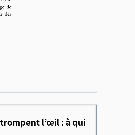
age de
ir des
rompent l’œil : à qui