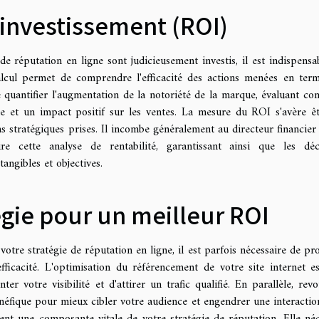
 investissement (ROI)
de réputation en ligne sont judicieusement investis, il est indispensa
alcul permet de comprendre l'efficacité des actions menées en ter
 de quantifier l'augmentation de la notoriété de la marque, évaluant c
crue et un impact positif sur les ventes. La mesure du ROI s'avère ê
ons stratégiques prises. Il incombe généralement au directeur financier
 cette analyse de rentabilité, garantissant ainsi que les déc
angibles et objectives.
égie pour un meilleur ROI
otre stratégie de réputation en ligne, il est parfois nécessaire de pr
fficacité. L'optimisation du référencement de votre site internet e
r votre visibilité et d'attirer un trafic qualifié. En parallèle, revo
néfique pour mieux cibler votre audience et engendrer une interactio
ement une composante vitale de votre stratégie de réputation. Elle néc