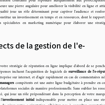
attention constante pour répondre adéquatement aux préoccupatio
eure une pierre angulaire pour améliorer la visibilité en ligne et atti
qualité joue un rôle déterminant pour captiver l'audience et renfor
onstitue un investissement en temps et en ressources, dont le rapport
es spécialistes en marketing numérique pour élaborer une straté
cts de la gestion de l'e-
otre stratégie de réputation en ligne implique d'abord de se pench
penses incluent l'acquisition de logiciels de
surveillance de l'e-répu
treprise sur internet, et d'agir rapidement en cas de commentaires nég
managers
compétents est une autre ligne budgétaire à prendre en c
lateformes sociales de manière professionnelle. Sans oublier les ress
té, qui joue un rôle prépondérant dans la perception de votre marq
l'
investissement initial
indispensable pour mettre en place une str