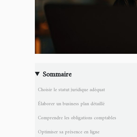
Sommaire
Choisir le statut juridique adéquat
Élaborer un business plan détaillé
Comprendre les obligations comptables
Optimiser sa présence en ligne