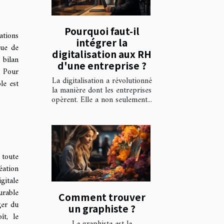
Pourquoi faut-il
ations
intégrer la
nue de
digitalisation aux RH
 bilan
d'une entreprise ?
. Pour
La digitalisation a révolutionné
le est
la manière dont les entreprises
opèrent. Elle a non seulement...
 toute
éation
gitale
urable
Comment trouver
ger du
un graphiste ?
ît, le