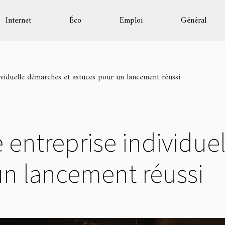
Internet
Éco
Emploi
Général
ividuelle démarches et astuces pour un lancement réussi
 entreprise individue
un lancement réussi