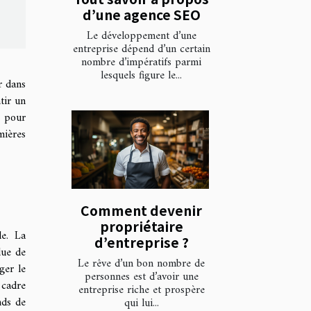
d’une agence SEO
Le développement d’une
entreprise dépend d’un certain
nombre d’impératifs parmi
lesquels figure le...
r dans
tir un
s pour
mières
Comment devenir
propriétaire
le. La
d’entreprise ?
due de
Le rêve d’un bon nombre de
ger le
personnes est d’avoir une
 cadre
entreprise riche et prospère
nds de
qui lui...