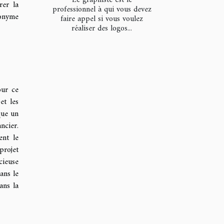
Le graphiste est le
rer la
professionnel à qui vous devez
nonyme
faire appel si vous voulez
réaliser des logos...
our ce
et les
que un
ncier.
ent le
projet
cieuse
ans le
ans la