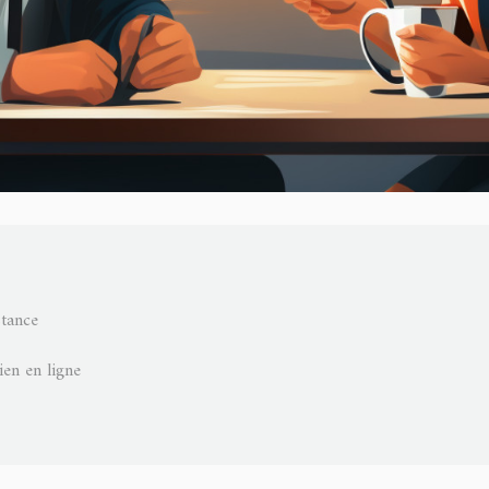
stance
ien en ligne