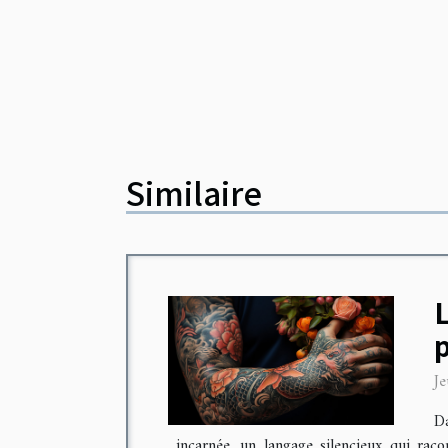
Similaire
L
Je
Da
incarnée, un langage silencieux qui rac