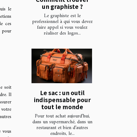
un graphiste ?
uis le
Le graphiste est le
etiens
professionnel à qui vous devez
de ces
faire appel si vous voulez
s pour
réaliser des logos...
e soit
Le sac : un outil
re. Il
indispensable pour
ssurer
tout le monde
 votre
Pour tout achat aujourd’hui,
utres
dans un supermarché, dans un
restaurant et bien d’autres
e vous
endroits, le...