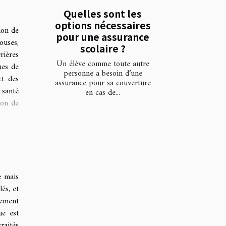
Quelles sont les
options nécessaires
ion de
pour une assurance
ouses,
scolaire ?
rières
Un élève comme toute autre
ues de
personne a besoin d’une
ct des
assurance pour sa couverture
 santé
en cas de...
ion de
e mais
és, et
tement
ue est
raités