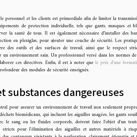
 personnel et les clients est primordiale afin de limiter la transmiss
ipements de protection individuelle, tels que gants, masques et bl
ver la santé de tous. Il est également nécessaire d’installer des bar
ection en plexiglas, pour ajouter une couche de sécurité. Les pratiq
lière des outils et des surfaces de travail, ainsi que le respect stri
ir un environnement sain. Un professionnel versé dans les normes de
aborer ces directives. Enfin, il est à noter que
le prix d'une format
profondeur des modules de sécurité enseignés.
et substances dangereuses
ntral pour assurer un environnement de travail non seulement propr
échets biomédicaux, qui incluent les aiguilles usagées, les gants souill
 le sang ou les fluides corporels, doivent faire l'objet d'un trai
stricts pour l'élimination des aiguilles et autres matériels à risq
des conteneurs résistants à la perforation, clairement étiquetés et t