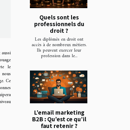
Quels sont les
professionnels du
droit ?
Les diplômés en droit ont
accès à de nombreux métiers.
Ils peuvent exercer leur
 aussi
profession dans le...
touage
te le
, nous
ge. Ce
bonnes
uipera
niveau
L’email marketing
B2B : Qu’est ce qu’il
faut retenir ?