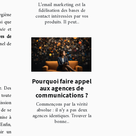
L’email marketing est la
fidélisation des bases de
ygiène
contact intéressées par vos
produits. Il peut...
si que
sée
et
res de
nel de
Pourquoi faire appel
aux agences de
e. Des
communications ?
 toute
ission
Commençons par la vérité
absolue : il n’y a pas deux
 de se
agences identiques. Trouver la
mise à
bonne...
Enfin,
nir un