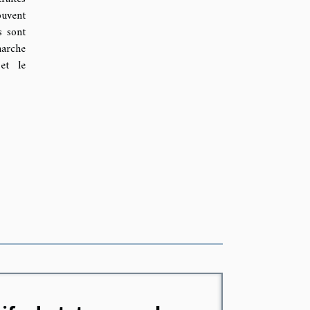
ouvent
s sont
marche
et le