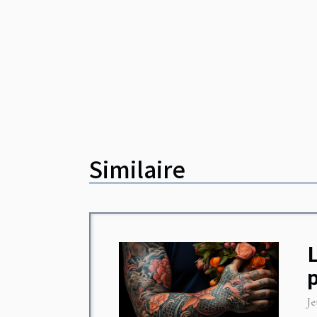
Similaire
L
Je