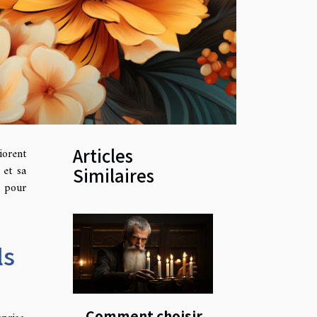
Articles
iorent
 et sa
Similaires
e pour
ls
Comment choisir