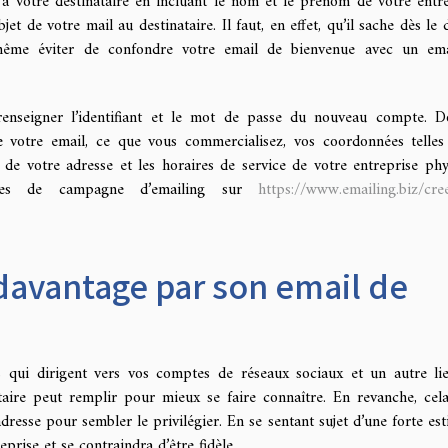
 votre destinataire en incluant le nom et le prénom de votre entre
jet de votre mail au destinataire. Il faut, en effet, qu’il sache dès le 
 même éviter de confondre votre email de bienvenue avec un em
renseigner l’identifiant et le mot de passe du nouveau compte. D
e votre email, ce que vous commercialisez, vos coordonnées telles
de votre adresse et les horaires de service de votre entreprise phy
ques de campagne d’emailing sur
https://www.emailing.biz/cre
avantage par son email de
s qui dirigent vers vos comptes de réseaux sociaux et un autre li
taire peut remplir pour mieux se faire connaître. En revanche, cel
esse pour sembler le privilégier. En se sentant sujet d’une forte esti
eprise et se contraindra d’être fidèle.