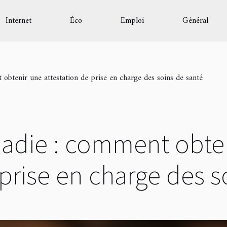
Internet
Éco
Emploi
Général
obtenir une attestation de prise en charge des soins de santé
adie : comment obte
 prise en charge des s