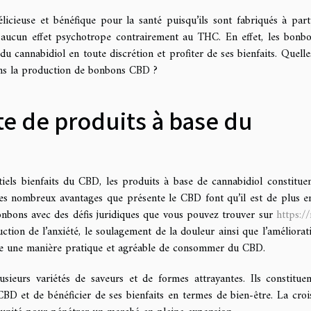
icieuse et bénéfique pour la santé puisqu’ils sont fabriqués à part
e aucun effet psychotrope contrairement au THC. En effet, les bonb
cannabidiol en toute discrétion et profiter de ses bienfaits. Quelle
 dans la production de bonbons CBD ?
e de produits à base du
iels bienfaits du CBD, les produits à base de cannabidiol constitue
Les nombreux avantages que présente le CBD font qu’il est de plus e
onbons avec des défis juridiques que vous pouvez trouver sur
https://
uction de l’anxiété, le soulagement de la douleur ainsi que l’améliorat
mme une manière pratique et agréable de consommer du CBD.
sieurs variétés de saveurs et de formes attrayantes. Ils constitue
D et de bénéficier de ses bienfaits en termes de bien-être. La croi