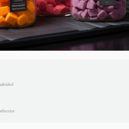
abidiol
nfiseries