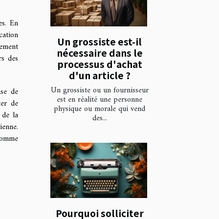
es. En
cation
Un grossiste est-il
lement
nécessaire dans le
rs des
processus d'achat
d'un article ?
Un grossiste ou un fournisseur
ase de
est en réalité une personne
ter de
physique ou morale qui vend
 de la
des...
ienne.
 comme
Pourquoi solliciter