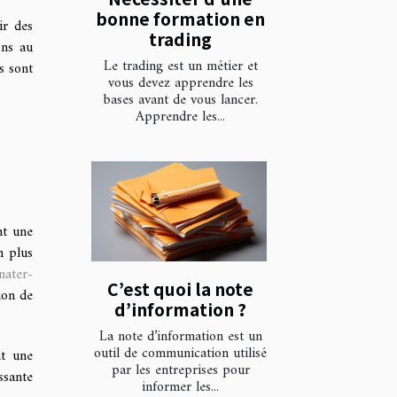
bonne formation en
ir des
trading
ons au
Le trading est un métier et
s sont
vous devez apprendre les
bases avant de vous lancer.
Apprendre les...
nt une
n plus
nater-
C’est quoi la note
ion de
d’information ?
La note d’information est un
outil de communication utilisé
nt une
par les entreprises pour
ssante
informer les...